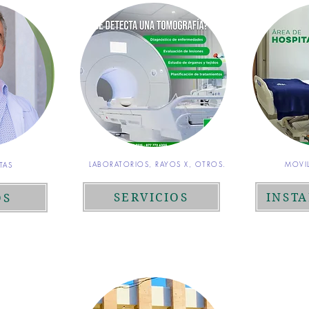
LABORATORIOS, RAYOS X, OTROS.
MOVIL
TAS
SERVICIOS
INST
OS