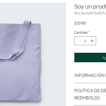
Soy un prod
SKU: 364215375135191
Precio
$20.00
Cantidad
*
Ag
INFORMACIÓN
Soy la descripción de 
POLÍTICA DE D
agregar detalles sobr
materiales, instruccio
REEMBOLSO
también un lugar idea
es especial y cómo tus 